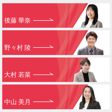
後藤 華奈
野々村 陵
大村 若菜
中山 美月