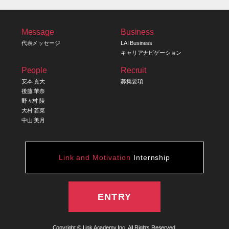
Message
Business
代表メッセージ
LAI Business
キャリアナビゲーション
People
Recruit
安本 貢大
募集要項
後藤 華奈
野々村 陵
大村 若菜
中山 美月
Link and Motivation
Internship
ENTRY
Copyright © Link Academy Inc. All Rights Reserved.