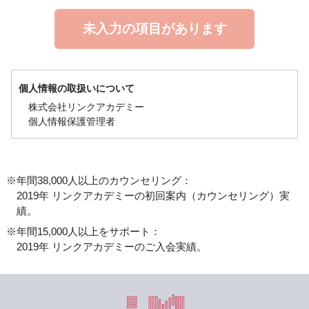
個人情報の取扱いについて
株式会社リンクアカデミー
個人情報保護管理者
お客様からお預かりする個人情報は、お問合せへの対応・連
絡、お申込み頂いた商品・サービスの提供、当社および当社
グループ企業・提携企業の商品・サービスの案内、アンケー
年間38,000人以上のカウンセリング：
ト・調査、統計・マーケティング資料作成、研究・企画開発
2019年 リンクアカデミーの初回案内（カウンセリング）実
に利用させて頂き、法令に基づく場合を除き、ご本人の同意
績。
を得ることなく他に利用または提供することはありません。
年間15,000人以上をサポート：
個人情報の取扱いの全部又は一部を委託する場合は、当社の
2019年 リンクアカデミーのご入会実績。
厳正な管理の下で行います。必須項目にご記入・ご入力頂け
ない場合は、お問合せへの対応・お申込みが行えない場合が
あります。ご本人の個人情報について、利用目的の通知、開
示、内容の訂正、追加又は削除、利用の停止、消去および第
三者への提供の停止のご希望がございましたら、個人情報取