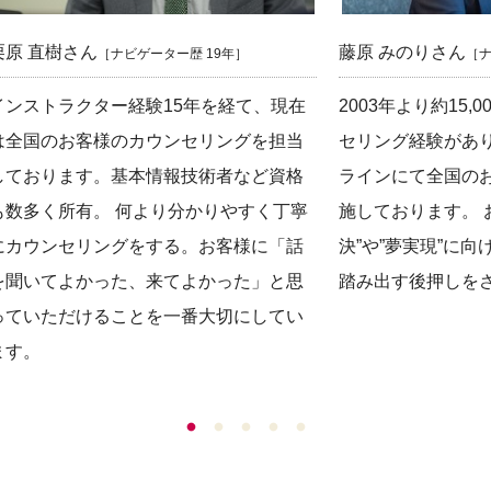
栗原 直樹さん
藤原 みのりさん
［ナビゲーター歴 19年］
［ナ
インストラクター経験15年を経て、現在
2003年より約15
は全国のお客様のカウンセリングを担当
セリング経験があ
しております。基本情報技術者など資格
ラインにて全国の
も数多く所有。 何より分かりやすく丁寧
施しております。 
にカウンセリングをする。お客様に「話
決”や”夢実現”に
を聞いてよかった、来てよかった」と思
踏み出す後押しを
っていただけることを一番大切にしてい
ます。